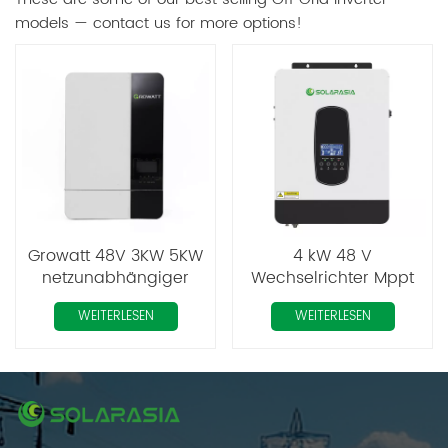
models — contact us for more options!
Growatt 48V 3KW 5KW
4 kW 48 V
netzunabhängiger
Wechselrichter Mppt
Solarwechselrichter
Off Grid Hybrid Solar
WEITERLESEN
WEITERLESEN
Inverter System