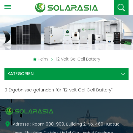
Heim
12 Volt Gel Cell Battery
KATEGORIEN
0 Ergebnisse gefunden für "12 volt Gel Cell Battery"
Adresse : Room 908-909, Building 2, No. 469 Huatuo
Lane, Shushan District, Hefei City, Anhui Province