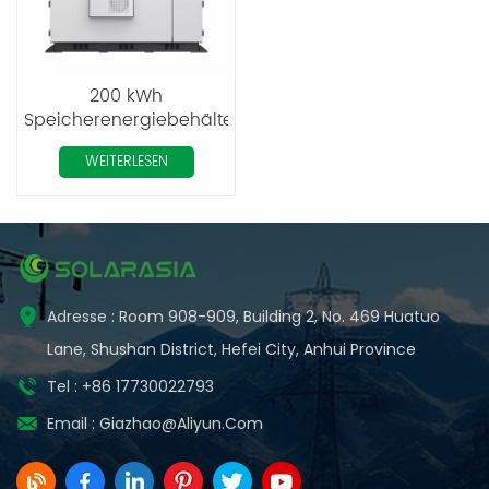
200 kWh
Speicherenergiebehälter
Hybrid Ess
WEITERLESEN
Solarbatterie Lithium
Adresse : Room 908-909, Building 2, No. 469 Huatuo
Lane, Shushan District, Hefei City, Anhui Province
Tel : +86 17730022793
Email :
Giazhao@aliyun.com