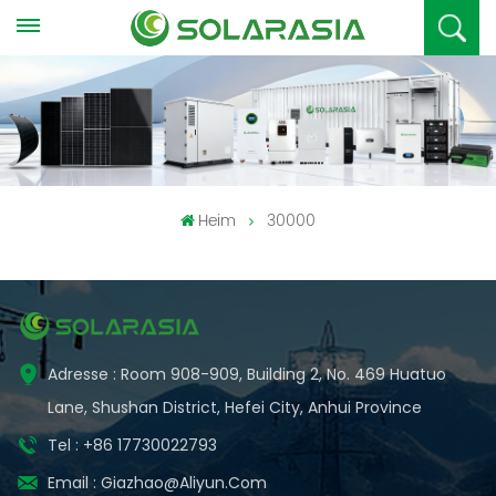
Heim
30000
Adresse : Room 908-909, Building 2, No. 469 Huatuo
Lane, Shushan District, Hefei City, Anhui Province
Tel : +86 17730022793
Email :
Giazhao@aliyun.com