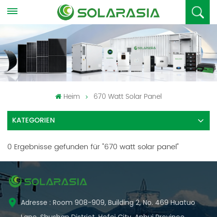
Heim
670 Watt Solar Panel
KATEGORIEN
0 Ergebnisse gefunden für "670 watt solar panel"
Adresse : Room 908-909, Building 2, No. 469 Huatuo
Lane, Shushan District, Hefei City, Anhui Province