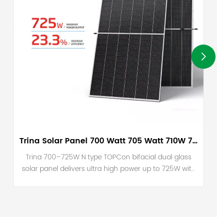
Trina Solar Panel 700 Watt 705 Watt 710W 715W 720 Watt 725W Vertex N Type Topcon Monocrystalline Solar Panels
Trina 700–725W N type TOPCon bifacial dual glass
solar panel delivers ultra high power up to 725W with
up to 23.3% efficiency, offering higher energy yield,
lower LCOE, and excellent low irradiation performance
for utility scale and C&I solar projects. This 700W–
725W bifacial solar module features low degradation,