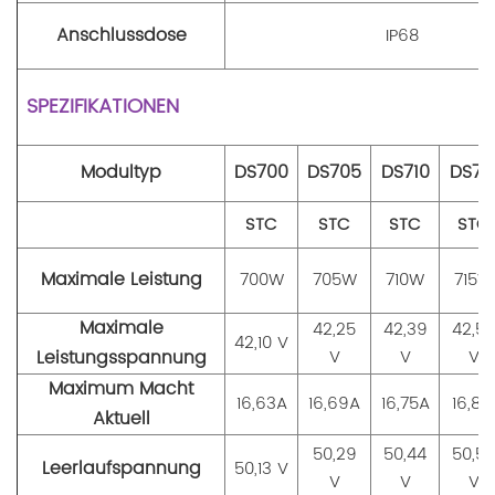
Anschlussdose
IP68
SPEZIFIKATIONEN
Modultyp
DS700
DS705
DS710
DS71
STC
STC
STC
STC
Maximale Leistung
700W
705W
710W
715W
Maximale
42,25
42,39
42,54
42,10 V
Leistungsspannung
V
V
V
Maximu
m Macht
16,63A
16,69A
16,75A
16,81
Aktuell
50,29
50,44
50,5
Leerlaufspannung
50,13 V
V
V
V