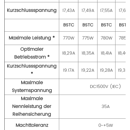
Kurzschlussspannung
17,43A
17,49A
17,55A
17,61A
BSTC
BSTC
BSTC
BSTC
Maximale Leistung *
770W
775W
780W
785
Optimaler
18,29A
18,35A
18,41A
18,46
Betriebsstrom *
Kurzschlussspannung
19.17A
19,22A
19,28A
19,33
*
Maximale
DC1500V (IEC)
Systemspannung
Maximale
Nennleistung der
35A
Reihensicherung
Machttoleranz
0~+5W