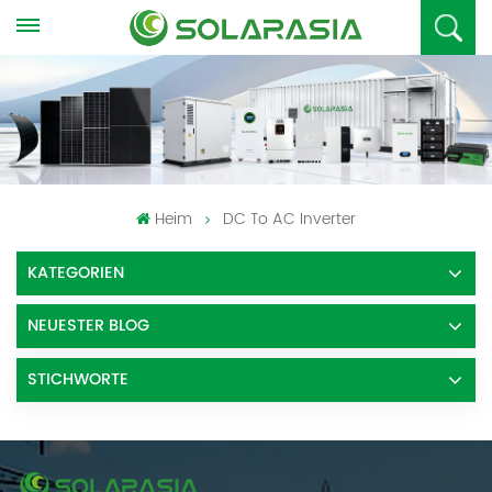
Heim
DC To AC Inverter
KATEGORIEN
NEUESTER BLOG
STICHWORTE