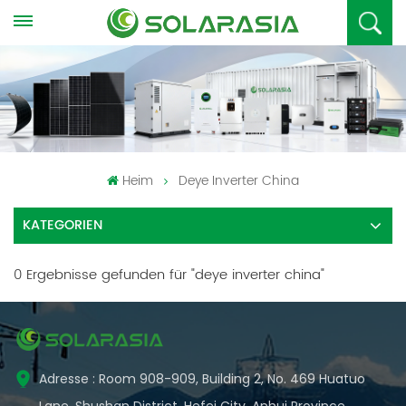
Heim
Deye Inverter China
KATEGORIEN
0 Ergebnisse gefunden für "deye inverter china"
Adresse : Room 908-909, Building 2, No. 469 Huatuo
Lane, Shushan District, Hefei City, Anhui Province