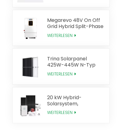
Effizienz
Megarevo 48V On Off
Grid Hybrid Split-Phase
Solar-Wechselrichter
WEITERLESEN
US-Version
Trina Solarpanel
425W-445W N-Typ
Mono Perc
WEITERLESEN
20 kW Hybrid-
Solarsystem,
Solarenergie-
WEITERLESEN
Komplettsystem