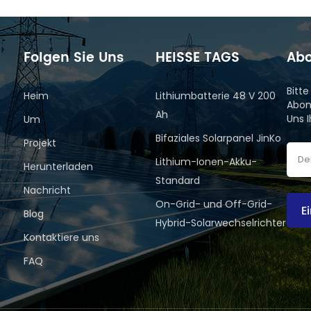
Folgen Sie Uns
HEISSE TAGS
Abo
Bitt
Heim
Lithiumbatterie 48 V 200
Abon
Ah
Uns 
Um
Bifaziales Solarpanel JinKo
Projekt
Lithium-Ionen-Akku-
Herunterladen
Standard
Nachricht
On-Grid- und Off-Grid-
E
Blog
Hybrid-Solarwechselrichter
Kontaktiere uns
FAQ