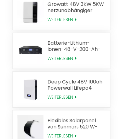
Growatt 48V 3KW 5KW
netzunabhängiger
Solarwechselrichter
WEITERLESEN
Batterie-Lithium-
Ionen-48-V-200-Ah-
Lifepo4-Batterie-Rack
WEITERLESEN
Deep Cycle 48V 100ah
Powerwall Lifepo4
Solarbatterie
WEITERLESEN
Flexibles Solarpanel
von Sunman, 520 W-
Technologie, hohe
WEITERLESEN