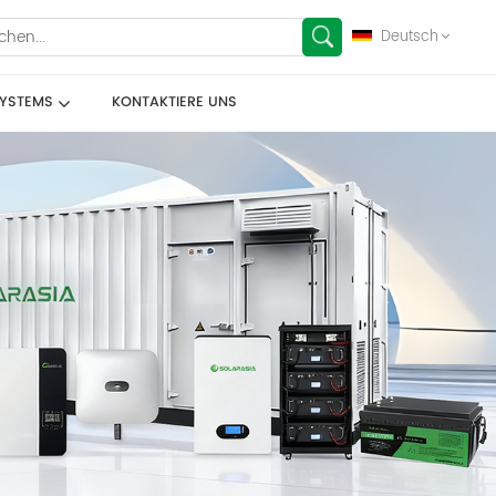
Deutsch
SYSTEMS
KONTAKTIERE UNS
English
français
Deutsch
español
العربية