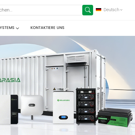
Deutsch
SYSTEMS
KONTAKTIERE UNS
English
français
Deutsch
español
العربية