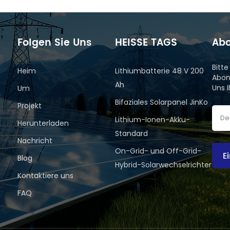
Folgen Sie Uns
HEISSE TAGS
Abo
Bitt
Heim
Lithiumbatterie 48 V 200
Abon
Ah
Uns 
Um
Bifaziales Solarpanel JinKo
Projekt
Lithium-Ionen-Akku-
Herunterladen
Standard
Nachricht
On-Grid- und Off-Grid-
E
Blog
Hybrid-Solarwechselrichter
Kontaktiere uns
FAQ