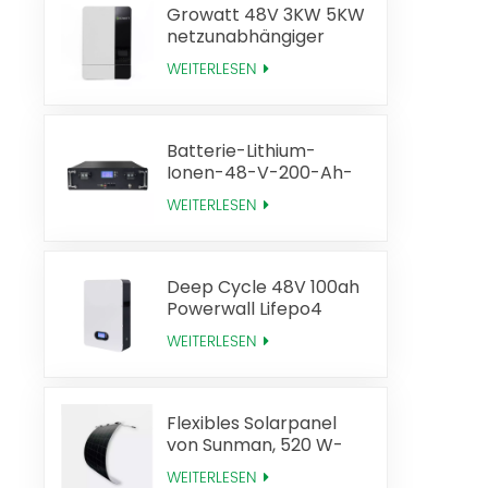
Growatt 48V 3KW 5KW
netzunabhängiger
Solarwechselrichter
WEITERLESEN
Batterie-Lithium-
Ionen-48-V-200-Ah-
Lifepo4-Batterie-Rack
WEITERLESEN
Deep Cycle 48V 100ah
Powerwall Lifepo4
Solarbatterie
WEITERLESEN
Flexibles Solarpanel
von Sunman, 520 W-
Technologie, hohe
WEITERLESEN