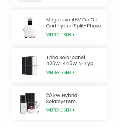
Effizienz
Megarevo 48V On Off
Grid Hybrid Split-Phase
Solar-Wechselrichter
WEITERLESEN
US-Version
Trina Solarpanel
425W-445W N-Typ
Mono Perc
WEITERLESEN
20 kW Hybrid-
Solarsystem,
Solarenergie-
WEITERLESEN
Komplettsystem