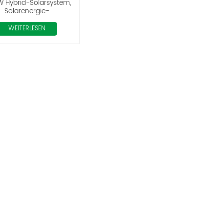
W Hybrid-Solarsystem,
Solarenergie-
Komplettsystem
WEITERLESEN