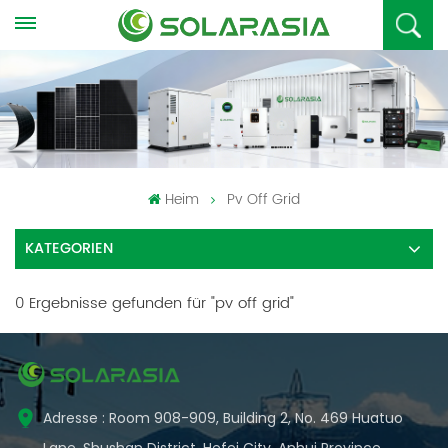
Heim
Pv Off Grid
KATEGORIEN
0 Ergebnisse gefunden für "pv off grid"
Adresse : Room 908-909, Building 2, No. 469 Huatuo
Lane, Shushan District, Hefei City, Anhui Province