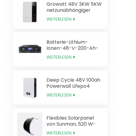
Growatt 48V 3KW 5KW
netzunabhängiger
Solarwechselrichter
WEITERLESEN
Batterie-Lithium-
Ionen-48-V-200-Ah-
Lifepo4-Batterie-Rack
WEITERLESEN
Deep Cycle 48V 100ah
Powerwall Lifepo4
Solarbatterie
WEITERLESEN
Flexibles Solarpanel
von Sunman, 520 W-
Technologie, hohe
WEITERLESEN