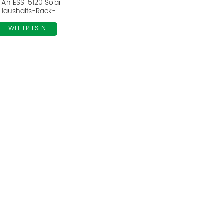
 Ah ESS-5120 Solar-
Haushalts-Rack-
rgiespeicherbatterie
WEITERLESEN