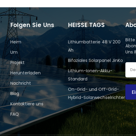
Folgen Sie Uns
HEISSE TAGS
Abo
Bitt
Heim
Lithiumbatterie 48 V 200
Abon
Ah
Uns 
Um
Bifaziales Solarpanel JinKo
Projekt
Lithium-Ionen-Akku-
Herunterladen
Standard
Nachricht
On-Grid- und Off-Grid-
E
Blog
Hybrid-Solarwechselrichter
Kontaktiere uns
FAQ