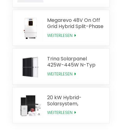
Effizienz
Megarevo 48V On Off
Grid Hybrid Split-Phase
Solar-Wechselrichter
WEITERLESEN
US-Version
Trina Solarpanel
425W-445W N-Typ
Mono Perc
WEITERLESEN
20 kW Hybrid-
Solarsystem,
Solarenergie-
WEITERLESEN
Komplettsystem