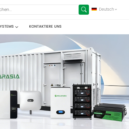
Deutsch
SYSTEMS
KONTAKTIERE UNS
English
français
Deutsch
español
العربية