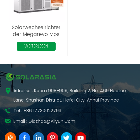
Solarwechselrichter
der Megarevo Mps
Microgrid-Serie, 50 kW
WEITERLESEN
bis 500 kW,
dreiphasige Hybrid-
Wechselrichter
Adresse : Room 908-909, Building 2, No. 469 Huatuo
Lane, Shushan District, Hefei City, Anhui Province
Tel : +86 17730022793
Email :
Giazhao@aliyun.com