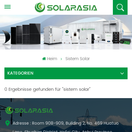
Heim
Sistem Solar
KATEGORIEN
0 Ergebnisse gefunden für "sistem solar"
Adresse : Room 908-909, Building 2, No. 469 Huatuo
Lane, Shushan District, Hefei City, Anhui Province