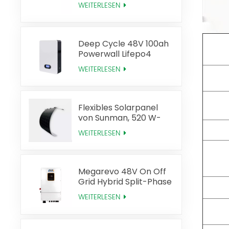
Lifepo4-Batterie-Rack
WEITERLESEN
Deep Cycle 48V 100ah
Powerwall Lifepo4
Solarbatterie
WEITERLESEN
Flexibles Solarpanel
von Sunman, 520 W-
Technologie, hohe
WEITERLESEN
Effizienz
Megarevo 48V On Off
Grid Hybrid Split-Phase
Solar-Wechselrichter
WEITERLESEN
US-Version