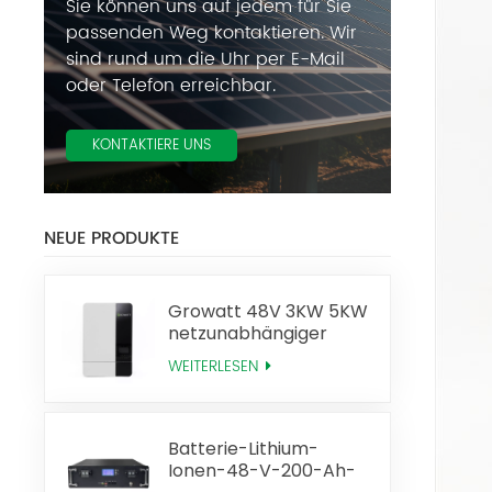
Sie können uns auf jedem für Sie
passenden Weg kontaktieren. Wir
sind rund um die Uhr per E-Mail
oder Telefon erreichbar.
KONTAKTIERE UNS
NEUE PRODUKTE
Growatt 48V 3KW 5KW
netzunabhängiger
Solarwechselrichter
WEITERLESEN
Batterie-Lithium-
Ionen-48-V-200-Ah-