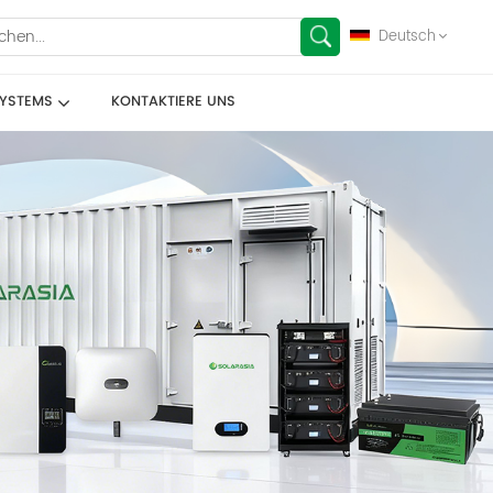
Deutsch
SYSTEMS
KONTAKTIERE UNS
English
français
Deutsch
español
العربية