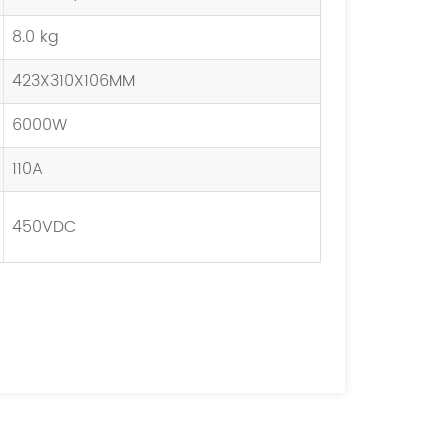
8.0 kg
423X310X106MM
6000W
110A
450VDC