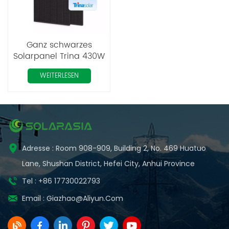
Ganz schwarzes
Solarpanel Trina 430W
445W
WEITERLESEN
Adresse : Room 908-909, Building 2, No. 469 Huatuo
Lane, Shushan District, Hefei City, Anhui Province
Tel : +86 17730022793
Email :
Giazhao@aliyun.com