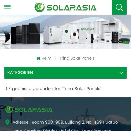
Heim
Trina Solar Panels
KATEGORIEN
0 Ergebnisse gefunden für "Trina Solar Panels"
Adresse : Room 908-909, Building 2, No. 469 Huatuo
Lane, Shushan District, Hefei City, Anhui Province