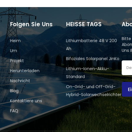
Folgen Sie Uns
HEISSE TAGS
Abo
Bitt
Heim
Lithiumbatterie 48 V 200
Abon
Ah
Uns 
Um
Bifaziales Solarpanel JinKo
Projekt
Lithium-Ionen-Akku-
Herunterladen
Standard
Nachricht
On-Grid- und Off-Grid-
E
Blog
Hybrid-Solarwechselrichter
Kontaktiere uns
FAQ