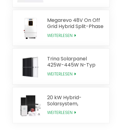
Effizienz
Megarevo 48V On Off
Grid Hybrid Split-Phase
Solar-Wechselrichter
WEITERLESEN
US-Version
Trina Solarpanel
425W-445W N-Typ
Mono Perc
WEITERLESEN
20 kW Hybrid-
Solarsystem,
Solarenergie-
WEITERLESEN
Komplettsystem