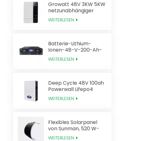
Growatt 48V 3KW 5KW
netzunabhängiger
Solarwechselrichter
WEITERLESEN
Batterie-Lithium-
Ionen-48-V-200-Ah-
Lifepo4-Batterie-Rack
WEITERLESEN
Deep Cycle 48V 100ah
Powerwall Lifepo4
Solarbatterie
WEITERLESEN
Flexibles Solarpanel
von Sunman, 520 W-
Technologie, hohe
WEITERLESEN