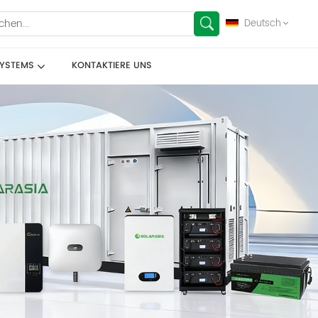
Deutsch
SYSTEMS
KONTAKTIERE UNS
English
français
Deutsch
español
العربية