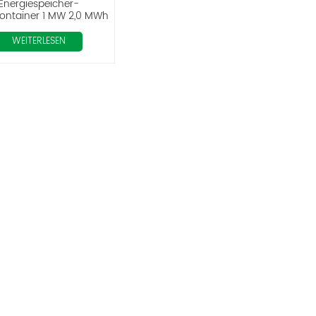
Energiespeicher-
container 1 MW 2,0 MWh
Lithiumbatteriesystem
WEITERLESEN