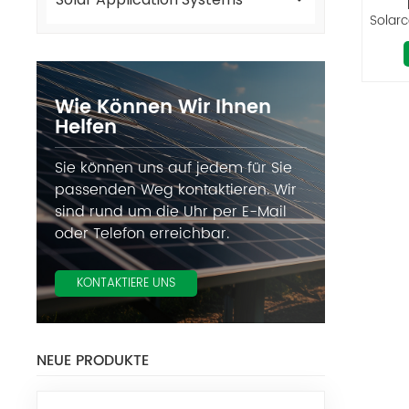
Solar
Ess 
Wie Können Wir Ihnen
Helfen
Sie können uns auf jedem für Sie
passenden Weg kontaktieren. Wir
sind rund um die Uhr per E-Mail
oder Telefon erreichbar.
KONTAKTIERE UNS
NEUE PRODUKTE