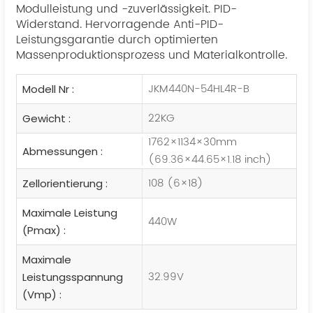
Modulleistung und -zuverlässigkeit. PID-
Widerstand. Hervorragende Anti-PID-
Leistungsgarantie durch optimierten
Massenproduktionsprozess und Materialkontrolle.
JKM440N-54HL4R-B
Modell Nr :
22KG
Gewicht :
1762×1134×30mm
Abmessungen :
(69.36×44.65×1.18 inch)
108 (6×18)
Zellorientierung :
Maximale Leistung
440W
(Pmax) :
Maximale
32.99V
Leistungsspannung
(Vmp) :