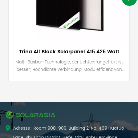
Trina All Black Solarpanel 415 425 Watt
Multi-Busbar-Technologie, der Lichteinfangeffekt ist
besser; Hochdichte Verbindung, Moduleffizienz von
21,3 %; Stellen Sie den PID-Widerstand während des
Batterieprozesses sicher.
Adresse : Room 908-909, Building 2, No. 469 Huatuo
Lane, Shushan District, Hefei City, Anhui Province