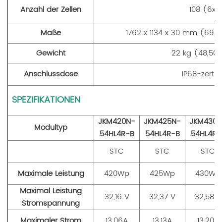
Anzahl der Zellen
108 (6x1
Maße
1762 x 1134 x 30 mm (69,36 
Gewicht
22 kg (48,50 
Anschlussdose
IP68-zertifiz
SPEZIFIKATIONEN
JKM420N-
JKM425N-
JKM430N
Modultyp
54HL4R-B
54HL4R-B
54HL4R-
STC
STC
STC
Maximale Leistung
420Wp
425Wp
430Wp
Maximal
Leistung
32,16 V
32,37 V
32,58 V
Stromspannung
Maximaler Strom
13.06A
13.13A
13,20A