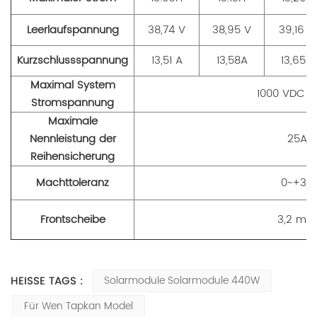
Leerlaufspannung
38,74 V
38,95 V
39,16 V
Kurzschlussspannung
13,51 A
13,58A
13,65A
Maximal
System
1000 VDC (
Stromspannung
Maximale
Nennleistung der
25A
Reihensicherung
Machttoleranz
0~+3%
Frontscheibe
3,2 mm
HEISSE TAGS :
Solarmodule Solarmodule 440W
Für Wen Tapkan Model