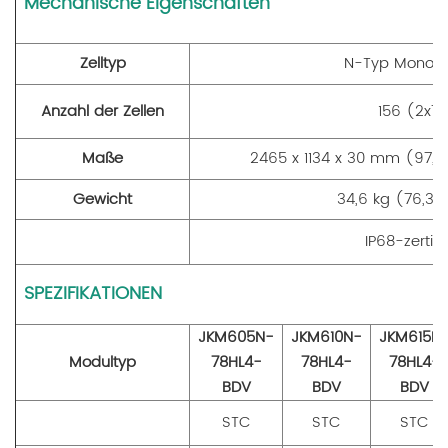
Mechanische Eigenschaften
Zelltyp
N-Typ Monokris
Anzahl der Zellen
156 (2x7
Maße
2465 x 1134 x 30 mm (97,05 
Gewicht
34,6 kg (76,38
IP68-zertifiz
SPEZIFIKATIONEN
JKM605N-
JKM610N-
JKM615N
Modultyp
78HL4-
78HL4-
78HL4-
BDV
BDV
BDV
STC
STC
STC