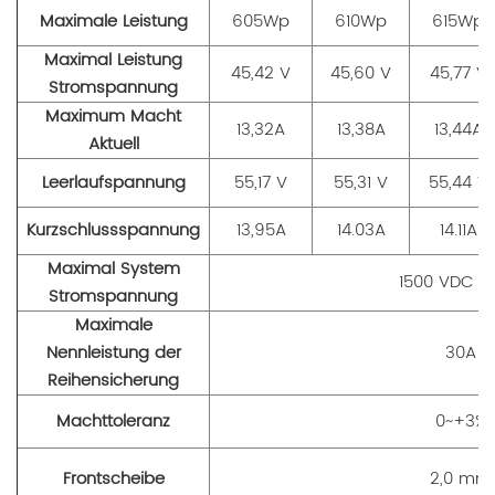
Maximale Leistung
605Wp
610Wp
615Wp
Maximal
Leistung
45,42 V
45,60 V
45,77 V
Stromspannung
Maximu
m Macht
13,32A
13,38A
13,44A
Aktuell
Leerlaufspannung
55,17 V
55,31 V
55,44 V
Kurzschlussspannung
13,95A
14.03A
14.11A
Maximal
System
1500 VDC (
Stromspannung
Maximale
Nennleistung der
30A
Reihensicherung
Machttoleranz
0~+3%
Frontscheibe
2,0 mm