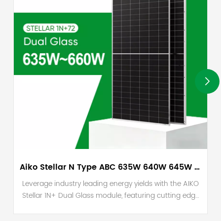
Aiko Stellar N Type ABC 635W 640W 645W 650W 655W 660W Solar Panels
Leverage industry leading energy yields with the AIKO
Stellar 1N+ Dual Glass module, featuring cutting edge
N Type ABC technology and a peak efficiency of
24.4%. Designed for maximum durability, these 660W