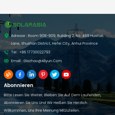
bifacial solar panels offer superior micro crack
resistance and a 30 year linear performance warranty,
ensuring long term ROI for large scale PV projects.
Adresse : Room 908-909, Building 2, No. 469 Huatuo
Lane, Shushan District, Hefei City, Anhui Province
Tel : +86 17730022793
Email :
Giazhao@aliyun.com
Abonnieren
Bitte Lesen Sie Weiter, Bleiben Sie Auf Dem Laufenden,
Abonnieren Sie Uns Und Wir Heißen Sie Herzlich
Willkommen, Uns Ihre Meinung Mitzuteilen.